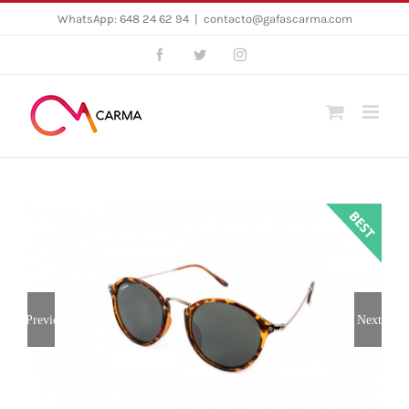
Skip
WhatsApp: 648 24 62 94
|
contacto@gafascarma.com
to
Facebook
Twitter
Instagram
content
Previous
Next