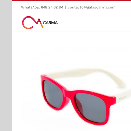
Skip
WhatsApp: 648 24 62 94
|
contacto@gafascarma.com
to
content