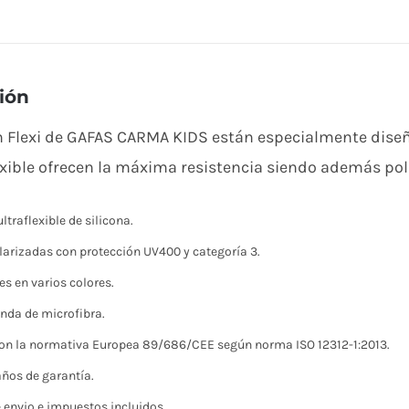
cantidad
ión
n Flexi de GAFAS CARMA KIDS están especialmente diseñ
exible ofrecen la máxima resistencia siendo además pol
traflexible de silicona.
larizadas con protección UV400 y categoría 3.
es en varios colores.
unda de microfibra.
n la normativa Europea 89/686/CEE según norma ISO 12312-1:2013.
años de garantía.
 envio e impuestos incluidos.