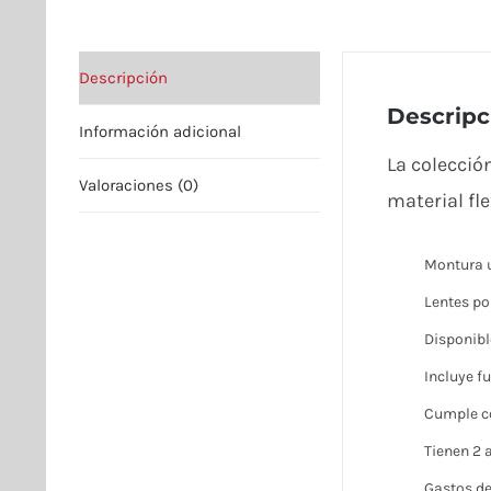
Descripción
Descripc
Información adicional
La colecció
Valoraciones (0)
material fl
Montura ul
Lentes po
Disponibl
Incluye f
Cumple co
Tienen 2 
Gastos de