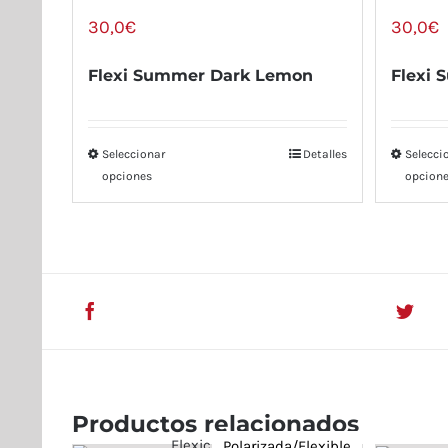
30,0
€
30,0
€
Flexi Summer Dark Lemon
Flexi
Seleccionar
Detalles
Selecci
opciones
opcion
Compartir En Facebook
T
Productos relacionados
Polarizada/Flexible