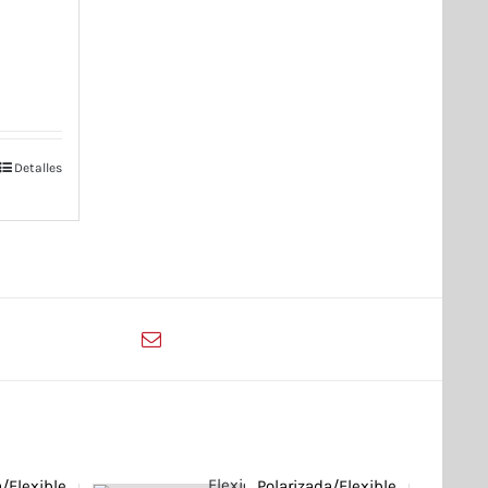
Detalles
Email This Product
a/Flexible
Polarizada/Flexible