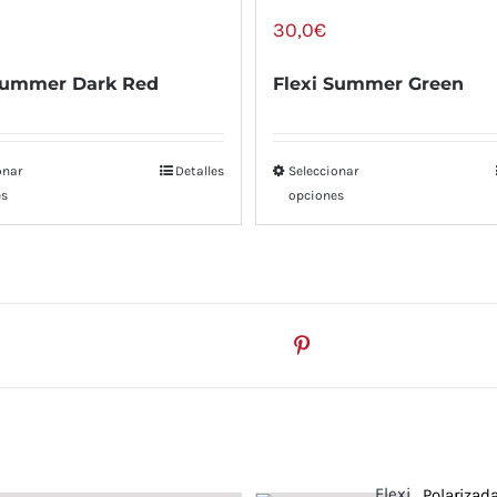
30,0
€
 Summer Dark Red
Flexi Summer Green
onar
Detalles
Seleccionar
es
opciones
witear este servicio
Pinea este servicio
Polarizad