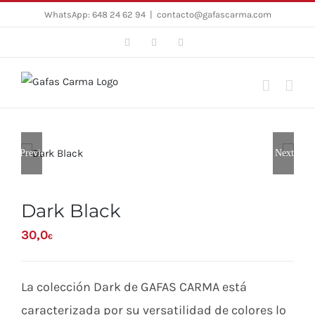
Skip
WhatsApp: 648 24 62 94
|
contacto@gafascarma.com
to
Facebook
Twitter
Instagram
content
Previous
Next
Dark Black
30,0
€
La colección Dark de GAFAS CARMA está
caracterizada por su versatilidad de colores lo