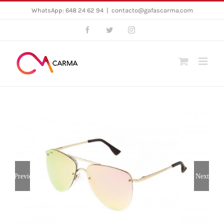
Skip
WhatsApp: 648 24 62 94
|
contacto@gafascarma.com
to
Facebook
Twitter
Instagram
content
Previous
Next